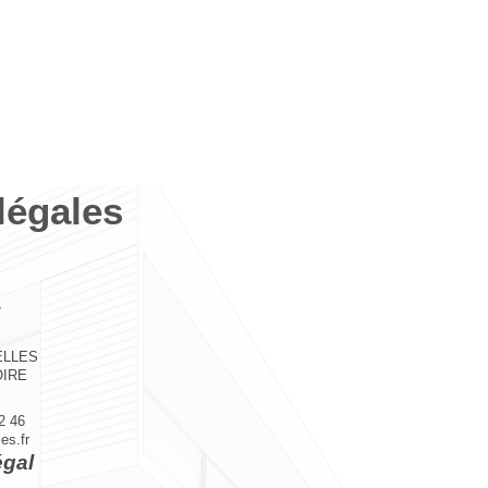
légales
ELLES
OIRE
2 46
es.fr
égal