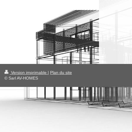
Version imprimable
|
Plan du site
© Sarl AV-HOMES