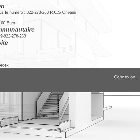
on
us le numéro : 822-278-263 R.C.S Orléans
.00 Euro
mmunautaire
9-
822-278-263
ite
Cedex
Connexion